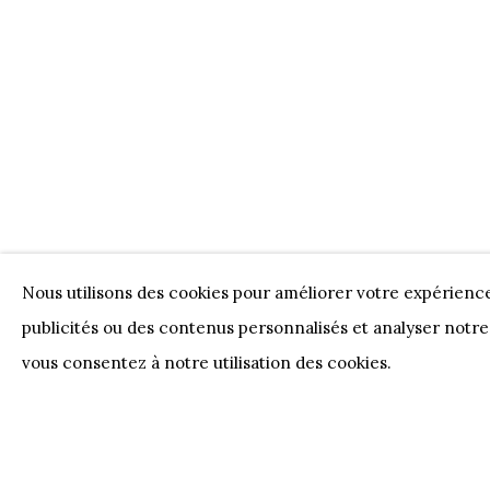
Nos Partenaires
Onze Partners:
RESTAURANT BONAMI
SWI
JUWELIER VANHOUTTEGHEM
Nous utilisons des cookies pour améliorer votre expérienc
publicités ou des contenus personnalisés et analyser notre 
PRIVACY POLICY
COOKIE POLICY
MANAGE 
vous consentez à notre utilisation des cookies.
COPYRIGHT @ HORUS GALLERY 2026
SITE BY AR