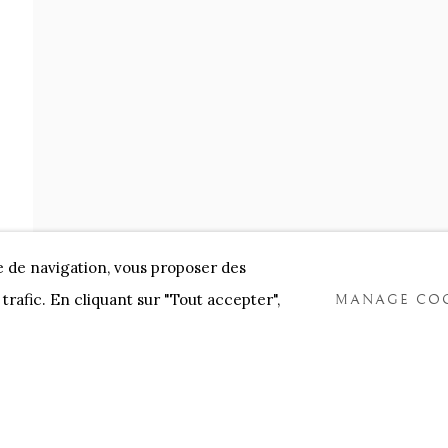
NNENSTORE
FRANK TACK
CEDRIC BURNEL
MEET 
e de navigation, vous proposer des
trafic. En cliquant sur "Tout accepter",
MANAGE COO
COOKIES
TLOGIC