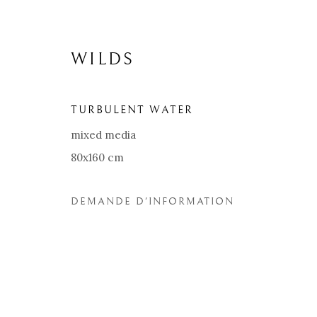
WILDS
TURBULENT WATER
mixed media
80x160 cm
DEMANDE D'INFORMATION
WILDS
BIOGRAPHIE
ŒUVRES
EXPOSITIONS