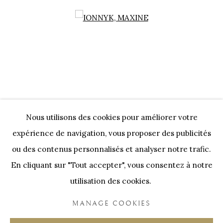
Open a larger version of the following image in a popup:
Nous utilisons des cookies pour améliorer votre
expérience de navigation, vous proposer des publicités
IONNYK
,
MAXINE
ou des contenus personnalisés et analyser notre trafic.
En cliquant sur "Tout accepter", vous consentez à notre
utilisation des cookies.
Nos Partenaires
MANAGE COOKIES
Onze Partners:
RESTAURANT BONAMI