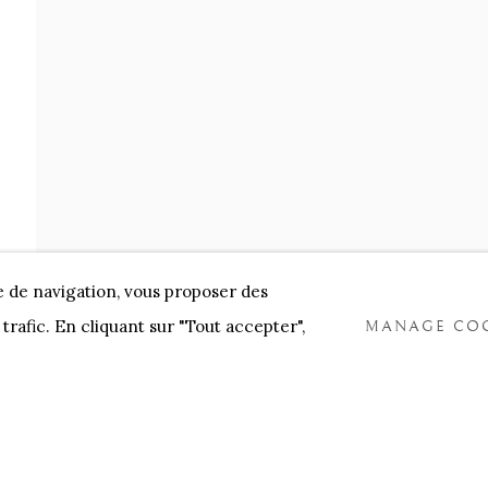
NNENSTORE
FRANK TACK
CEDRIC BURNEL
MEET 
e de navigation, vous proposer des
trafic. En cliquant sur "Tout accepter",
MANAGE COO
COOKIES
TLOGIC