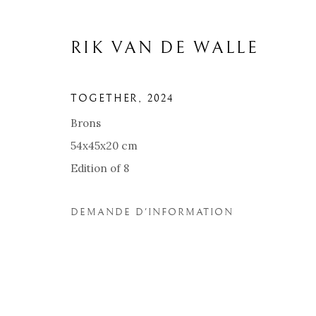
RIK VAN DE WALLE
TOGETHER
,
2024
Brons
54x45x20 cm
Edition of 8
DEMANDE D'INFORMATION
RIK VAN DE WALLE
BIOGRAPHIE
ŒUVRES
EXPOSITIONS