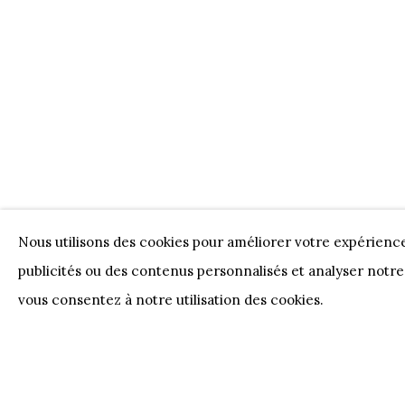
Nos Partenaires
Onze Partners:
RESTAURANT BONAMI
SWI
JUWELIER VANHOUTTEGHEM
Nous utilisons des cookies pour améliorer votre expérienc
publicités ou des contenus personnalisés et analyser notre 
PRIVACY POLICY
COOKIE POLICY
MANAGE 
vous consentez à notre utilisation des cookies.
COPYRIGHT @ HORUS GALLERY 2026
SITE BY AR