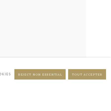
DISTRICT
CASTEELKEN
KIES
REJECT NON ESSENTIAL
TOUT ACCEPTER