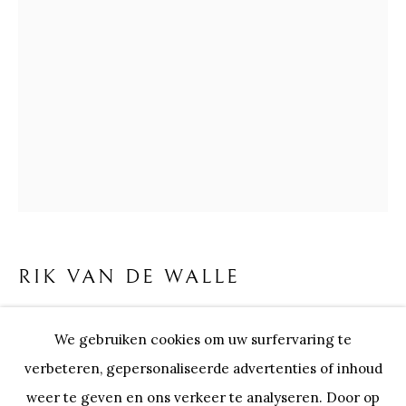
RIK VAN DE WALLE
BIOGRAFIE
KUNSTWERKEN
EXPOSITIES
RIK VAN DE WALLE
Onze Partners:
RESTAURANT BONAMI
TOGETHER
,
2024
We gebruiken cookies om uw surfervaring te
SWINNENSTORE
FRANK TACK
Brons
verbeteren, gepersonaliseerde advertenties of inhoud
CEDRIC BURNEL
MEET DISTRICT
54x45x20 cm
weer te geven en ons verkeer te analyseren. Door op