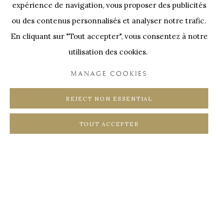
expérience de navigation, vous proposer des publicités
SWINNENSTORE
FRANK TACK
ou des contenus personnalisés et analyser notre trafic.
CEDRIC BURNEL
MEET DISTRICT
En cliquant sur "Tout accepter", vous consentez à notre
CASTEELKEN
JUWELIER VANHOUTTEGHEM
utilisation des cookies.
MANAGE COOKIES
REJECT NON ESSENTIAL
PRIVACY POLICY
COOKIE POLICY
TOUT ACCEPTER
MANAGE COOKIES
COPYRIGHT @ HORUS GALLERY 2026
SITE BY ARTLOGIC