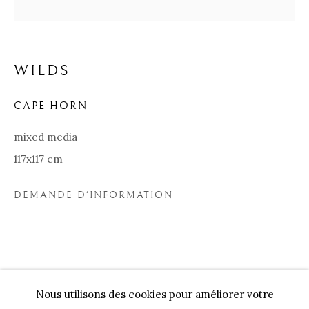
WILDS
CAPE HORN
mixed media
117x117 cm
DEMANDE D'INFORMATION
WILDS
BIOGRAPHIE
ŒUVRES
EXPOSITIONS
Nos Partenaires
Nous utilisons des cookies pour améliorer votre
Onze Partners:
RESTAURANT BONAMI