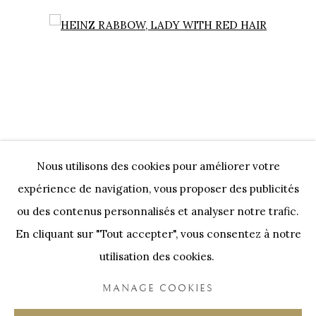
EXPO @ SEA
Open a larger version of the following image in a popup:
Nous utilisons des cookies pour améliorer votre
expérience de navigation, vous proposer des publicités
HEINZ RABBOW
,
LADY WITH RED HAIR
ou des contenus personnalisés et analyser notre trafic.
En cliquant sur "Tout accepter", vous consentez à notre
utilisation des cookies.
Nos Partenaires
MANAGE COOKIES
Onze Partners:
RESTAURANT BONAMI