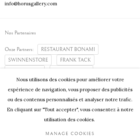
info@horusgallery.com
Nos Partenaires
Onze Partners:
RESTAURANT BONAMI
SWINNENSTORE
FRANK TACK
CEDRIC BURNEL
MEET DISTRICT
Nous utilisons des cookies pour améliorer votre
CASTEELKEN
JUWELIER VANHOUTTEGHEM
expérience de navigation, vous proposer des publicités
ou des contenus personnalisés et analyser notre trafic.
En cliquant sur "Tout accepter", vous consentez à notre
utilisation des cookies.
PRIVACY POLICY
COOKIE POLICY
MANAGE COOKIES
MANAGE COOKIES
COPYRIGHT @ HORUS GALLERY 2026