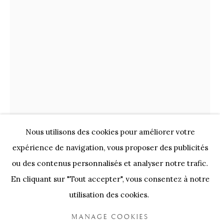
OEUVRES D'ART
Nos Partenaires
Onze Partners:
RESTAURANT BONAMI
SWINNENSTORE
FRANK TACK
CEDRIC BURNEL
MEET DISTRICT
CASTEELKEN
JUWELIER VANHOUTTEGHEM
Nous utilisons des cookies pour améliorer votre
expérience de navigation, vous proposer des publicités
RIETJE GEURTS
ou des contenus personnalisés et analyser notre trafic.
VERWONDERING
En cliquant sur "Tout accepter", vous consentez à notre
utilisation des cookies.
brons
PRIVACY POLICY
COOKIE POLICY
72x10x27 cm
MANAGE COOKIES