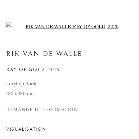
Open a larger version of the f
RIK VAN DE WALLE
RAY OF GOLD
,
2025
OEUVRES D'ART
acryl op doek
UNE GALERIE D'INSPIRATION
120 x 120 cm
DEMANDE D'INFORMATION
Pre
Ne
VISUALISATION