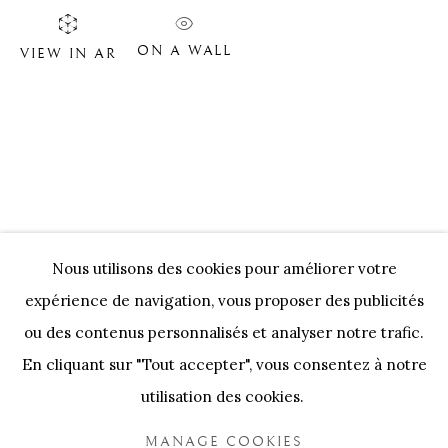
ON A WALL
OEUVRES D'ART
VIEW IN AR
Nos Partenaires
Onze Partners:
RESTAURANT BONAMI
SWINNENSTORE
FRANK TACK
CEDRIC BURNEL
MEET DISTRICT
CASTEELKEN
JUWELIER VANHOUTTEGHEM
Nous utilisons des cookies pour améliorer votre
expérience de navigation, vous proposer des publicités
ou des contenus personnalisés et analyser notre trafic.
En cliquant sur "Tout accepter", vous consentez à notre
utilisation des cookies.
PRIVACY POLICY
COOKIE POLICY
MANAGE COOKIES