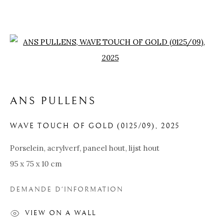
Open a larger version of the f
ANS PULLENS
OEUVRES D'ART
WAVE TOUCH OF GOLD (0125/09)
,
2025
UNE GALERIE D'INSPIRATION
Porselein, acrylverf, paneel hout, lijst hout
95 x 75 x 10 cm
Pre
Ne
DEMANDE D'INFORMATION
VIEW ON A WALL