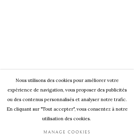
OEUVRES D'ART
Nos Partenaires
Onze Partners:
RESTAURANT BONAMI
SWINNENSTORE
FRANK TACK
CEDRIC BURNEL
MEET DISTRICT
CASTEELKEN
JUWELIER VANHOUTTEGHEM
Nous utilisons des cookies pour améliorer votre
expérience de navigation, vous proposer des publicités
ou des contenus personnalisés et analyser notre trafic.
En cliquant sur "Tout accepter", vous consentez à notre
utilisation des cookies.
PRIVACY POLICY
COOKIE POLICY
MANAGE COOKIES