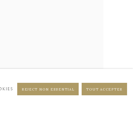
DISTRICT
CASTEELKEN
KIES
REJECT NON ESSENTIAL
TOUT ACCEPTER