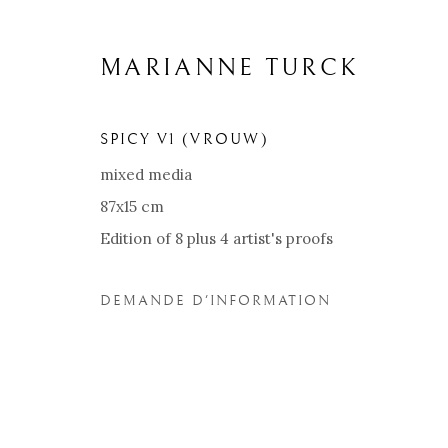
MARIANNE TURCK
SPICY V1 (VROUW)
mixed media
87x15 cm
Edition of 8 plus 4 artist's proofs
DEMANDE D'INFORMATION
MARIANNE TURCK
BIOGRAPHIE
ŒUVRES
SITE WEB DE L’A