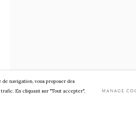
NNENSTORE
FRANK TACK
CEDRIC BURNEL
MEET 
e de navigation, vous proposer des
trafic. En cliquant sur "Tout accepter",
MANAGE COO
COOKIES
TLOGIC