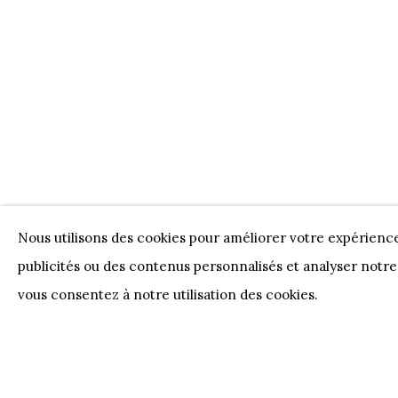
Nos Partenaires
Onze Partners:
RESTAURANT BONAMI
SWI
JUWELIER VANHOUTTEGHEM
Nous utilisons des cookies pour améliorer votre expérienc
publicités ou des contenus personnalisés et analyser notre 
PRIVACY POLICY
COOKIE POLICY
MANAGE 
vous consentez à notre utilisation des cookies.
COPYRIGHT @ HORUS GALLERY 2026
SITE BY AR