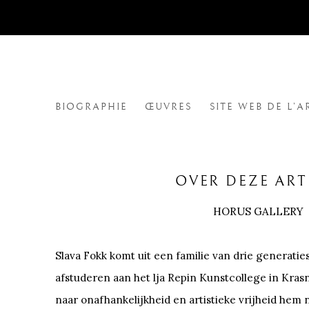
SLAVA FOKK
BIOGRAPHIE
ŒUVRES
SITE WEB DE L’A
OVER DEZE ART
HORUS GALLERY
Slava Fokk komt uit een familie van drie generatie
afstuderen aan het lja Repin Kunstcollege in Krasn
naar onafhankelijkheid en artistieke vrijheid hem