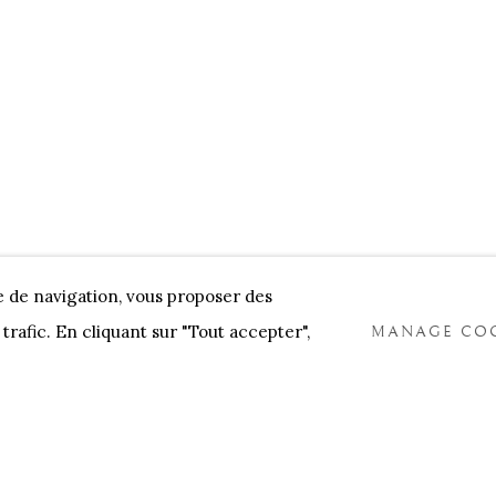
NNENSTORE
FRANK TACK
CEDRIC BURNEL
MEET 
e de navigation, vous proposer des
trafic. En cliquant sur "Tout accepter",
MANAGE COO
COOKIES
TLOGIC