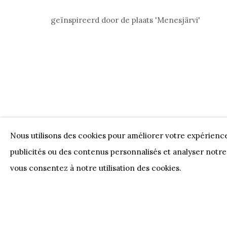
geïnspireerd door de plaats 'Menesjärvi'
Nos Partenaires
Onze Partners:
RESTAURANT BONAMI
SWI
JUWELIER VANHOUTTEGHEM
Nous utilisons des cookies pour améliorer votre expérienc
publicités ou des contenus personnalisés et analyser notre 
PRIVACY POLICY
COOKIE POLICY
MANAGE 
vous consentez à notre utilisation des cookies.
COPYRIGHT @ HORUS GALLERY 2026
SITE BY AR