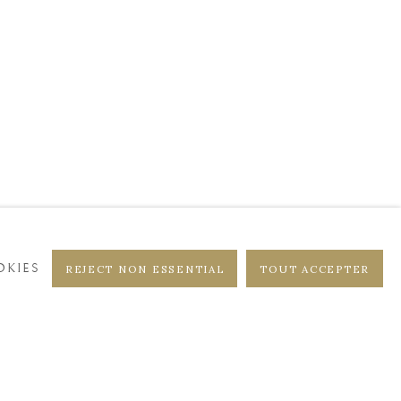
DISTRICT
CASTEELKEN
KIES
REJECT NON ESSENTIAL
TOUT ACCEPTER