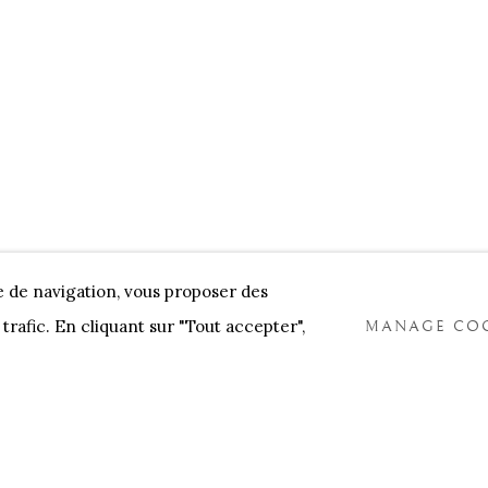
NNENSTORE
FRANK TACK
CEDRIC BURNEL
MEET 
e de navigation, vous proposer des
trafic. En cliquant sur "Tout accepter",
MANAGE COO
COOKIES
TLOGIC