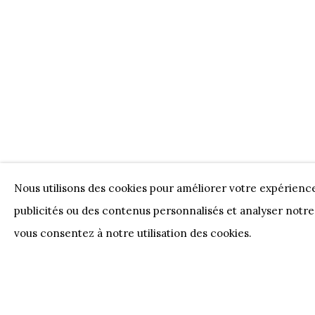
Nos Partenaires
Onze Partners:
RESTAURANT BONAMI
SWI
JUWELIER VANHOUTTEGHEM
Nous utilisons des cookies pour améliorer votre expérienc
publicités ou des contenus personnalisés et analyser notre 
PRIVACY POLICY
COOKIE POLICY
MANAGE 
vous consentez à notre utilisation des cookies.
COPYRIGHT @ HORUS GALLERY 2026
SITE BY AR