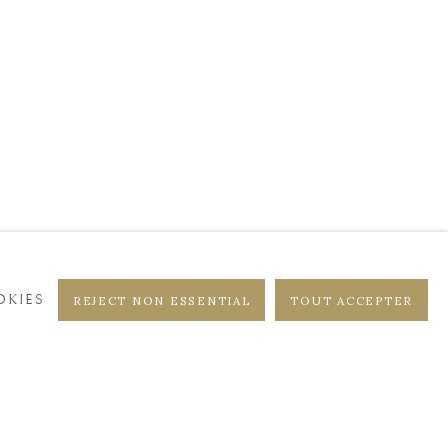
DISTRICT
CASTEELKEN
KIES
REJECT NON ESSENTIAL
TOUT ACCEPTER