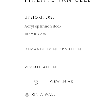
PHILIPPE VAN GELE
UTSJOKI
,
2025
Acryl op linnen doek
107 x 107 cm
DEMANDE D'INFORMATION
VISUALISATION
VIEW IN AR
PHILIPPE VAN GELE
BIOGRAPHIE
ŒUVRES
SITE WEB DE L’A
ON A WALL