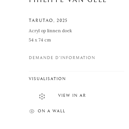
PHILIPPE VAN GELE
TARUTAO
,
2025
Acryl op linnen doek
54 x 74 cm
DEMANDE D'INFORMATION
VISUALISATION
VIEW IN AR
PHILIPPE VAN GELE
BIOGRAPHIE
ŒUVRES
SITE WEB DE L’A
ON A WALL