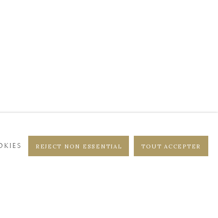
DISTRICT
CASTEELKEN
KIES
REJECT NON ESSENTIAL
TOUT ACCEPTER