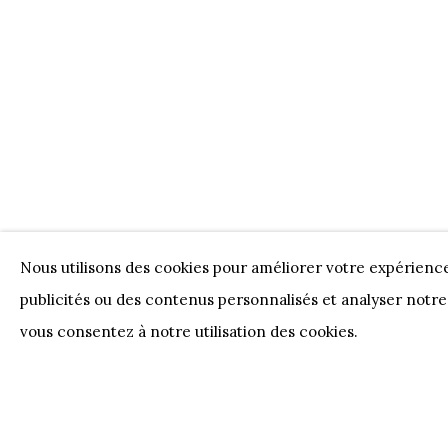
Nos Partenaires
Onze Partners:
RESTAURANT BONAMI
SWI
JUWELIER VANHOUTTEGHEM
Nous utilisons des cookies pour améliorer votre expérienc
publicités ou des contenus personnalisés et analyser notre 
PRIVACY POLICY
COOKIE POLICY
MANAGE 
vous consentez à notre utilisation des cookies.
COPYRIGHT @ HORUS GALLERY 2026
SITE BY AR