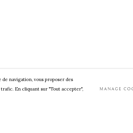
NNENSTORE
FRANK TACK
CEDRIC BURNEL
MEET 
e de navigation, vous proposer des
trafic. En cliquant sur "Tout accepter",
MANAGE COO
COOKIES
TLOGIC