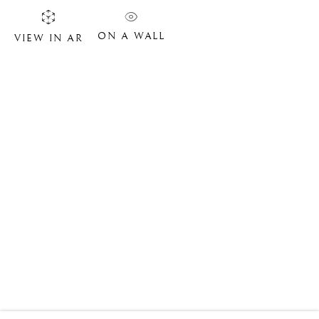
ON A WALL
VIEW IN AR
PHILIPPE VAN GELE
BIOGRAPHIE
ŒUVRES
SITE WEB DE L’ARTISTE
VIDÉO
EXPOSITIONS