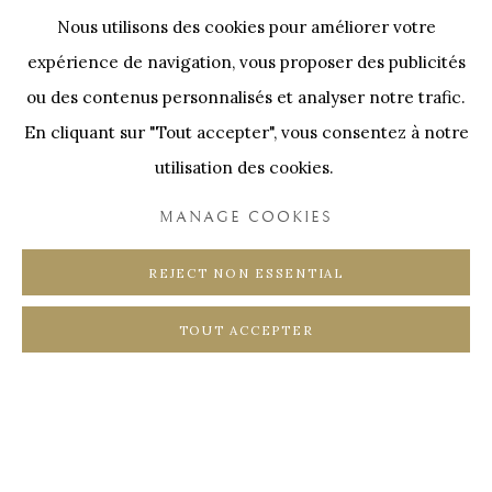
Nos Partenaires
Nous utilisons des cookies pour améliorer votre
Onze Partners:
RESTAURANT BONAMI
expérience de navigation, vous proposer des publicités
SWINNENSTORE
FRANK TACK
ou des contenus personnalisés et analyser notre trafic.
En cliquant sur "Tout accepter", vous consentez à notre
CEDRIC BURNEL
MEET DISTRICT
utilisation des cookies.
CASTEELKEN
JUWELIER VANHOUTTEGHEM
MANAGE COOKIES
REJECT NON ESSENTIAL
TOUT ACCEPTER
PRIVACY POLICY
COOKIE POLICY
MANAGE COOKIES
COPYRIGHT @ HORUS GALLERY 2026
SITE BY ARTLOGIC