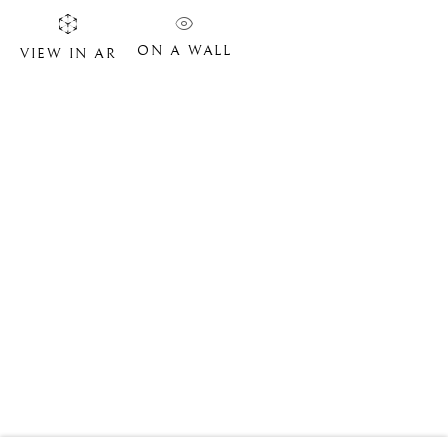
ON A WALL
VIEW IN AR
PHILIPPE VAN GELE
BIOGRAPHIE
ŒUVRES
SITE WEB DE L’ARTISTE
VIDÉO
EXPOSITIONS