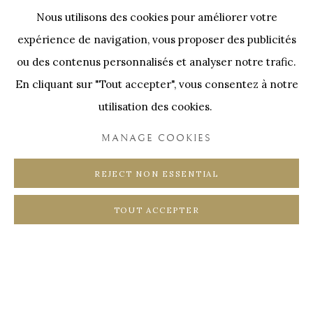
Nos Partenaires
Nous utilisons des cookies pour améliorer votre
Onze Partners:
RESTAURANT BONAMI
expérience de navigation, vous proposer des publicités
SWINNENSTORE
FRANK TACK
ou des contenus personnalisés et analyser notre trafic.
En cliquant sur "Tout accepter", vous consentez à notre
CEDRIC BURNEL
MEET DISTRICT
utilisation des cookies.
CASTEELKEN
JUWELIER VANHOUTTEGHEM
MANAGE COOKIES
REJECT NON ESSENTIAL
TOUT ACCEPTER
PRIVACY POLICY
COOKIE POLICY
MANAGE COOKIES
COPYRIGHT @ HORUS GALLERY 2026
SITE BY ARTLOGIC