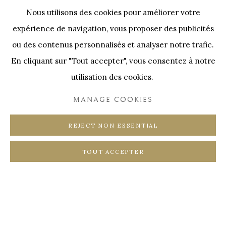
Nos Partenaires
Nous utilisons des cookies pour améliorer votre
Onze Partners:
RESTAURANT BONAMI
expérience de navigation, vous proposer des publicités
SWINNENSTORE
FRANK TACK
ou des contenus personnalisés et analyser notre trafic.
En cliquant sur "Tout accepter", vous consentez à notre
CEDRIC BURNEL
MEET DISTRICT
utilisation des cookies.
CASTEELKEN
JUWELIER VANHOUTTEGHEM
MANAGE COOKIES
REJECT NON ESSENTIAL
TOUT ACCEPTER
PRIVACY POLICY
COOKIE POLICY
MANAGE COOKIES
COPYRIGHT @ HORUS GALLERY 2026
SITE BY ARTLOGIC