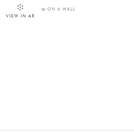
ON A WALL
VIEW IN AR
PHILIPPE VAN GELE
BIOGRAPHIE
ŒUVRES
SITE WEB DE L’ARTISTE
VIDÉO
EXPOSITIONS