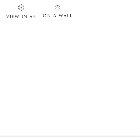
ON A WALL
VIEW IN AR
PHILIPPE VAN GELE
BIOGRAPHIE
ŒUVRES
SITE WEB DE L’ARTISTE
VIDÉO
EXPOSITIONS