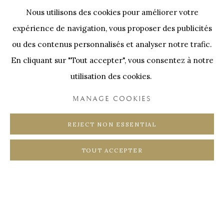
Nos Partenaires
Nous utilisons des cookies pour améliorer votre
Onze Partners:
RESTAURANT BONAMI
expérience de navigation, vous proposer des publicités
SWINNENSTORE
FRANK TACK
ou des contenus personnalisés et analyser notre trafic.
En cliquant sur "Tout accepter", vous consentez à notre
CEDRIC BURNEL
MEET DISTRICT
utilisation des cookies.
CASTEELKEN
JUWELIER VANHOUTTEGHEM
MANAGE COOKIES
REJECT NON ESSENTIAL
TOUT ACCEPTER
PRIVACY POLICY
COOKIE POLICY
MANAGE COOKIES
COPYRIGHT @ HORUS GALLERY 2026
SITE BY ARTLOGIC