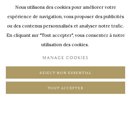
Nos Partenaires
Nous utilisons des cookies pour améliorer votre
Onze Partners:
RESTAURANT BONAMI
expérience de navigation, vous proposer des publicités
SWINNENSTORE
FRANK TACK
ou des contenus personnalisés et analyser notre trafic.
En cliquant sur "Tout accepter", vous consentez à notre
CEDRIC BURNEL
MEET DISTRICT
utilisation des cookies.
CASTEELKEN
JUWELIER VANHOUTTEGHEM
MANAGE COOKIES
REJECT NON ESSENTIAL
TOUT ACCEPTER
PRIVACY POLICY
COOKIE POLICY
MANAGE COOKIES
COPYRIGHT @ HORUS GALLERY 2026
SITE BY ARTLOGIC