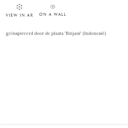
ON A WALL
VIEW IN AR
geïnspireerd door de plaats 'Rinjani' (Indonesië)
PHILIPPE VAN GELE
BIOGRAPHIE
ŒUVRES
SITE WEB DE L’ARTISTE
VIDÉO
EXPOSITIONS