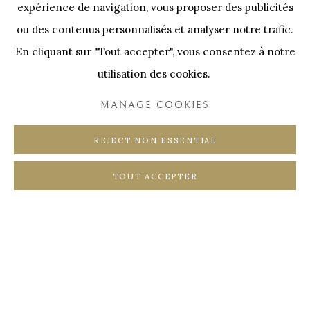
expérience de navigation, vous proposer des publicités
SWINNENSTORE
FRANK TACK
ou des contenus personnalisés et analyser notre trafic.
CEDRIC BURNEL
MEET DISTRICT
En cliquant sur "Tout accepter", vous consentez à notre
CASTEELKEN
JUWELIER VANHOUTTEGHEM
utilisation des cookies.
MANAGE COOKIES
REJECT NON ESSENTIAL
PRIVACY POLICY
COOKIE POLICY
TOUT ACCEPTER
MANAGE COOKIES
COPYRIGHT @ HORUS GALLERY 2026
SITE BY ARTLOGIC