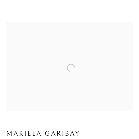
Open a larger version of the f
MARIELA GARIBAY
MARIELA GARIBAY