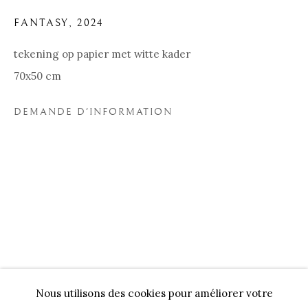
FANTASY
,
2024
tekening op papier met witte kader
70x50 cm
DEMANDE D'INFORMATION
MARIELA GARIBAY
BIOGRAPHIE
ŒUVRES
EXPOSITIONS
Nos Partenaires
Nous utilisons des cookies pour améliorer votre
Onze Partners:
RESTAURANT BONAMI