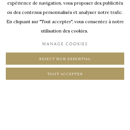
expérience de navigation, vous proposer des publicités
SWINNENSTORE
FRANK TACK
ou des contenus personnalisés et analyser notre trafic.
CEDRIC BURNEL
MEET DISTRICT
En cliquant sur "Tout accepter", vous consentez à notre
CASTEELKEN
JUWELIER VANHOUTTEGHEM
utilisation des cookies.
MANAGE COOKIES
REJECT NON ESSENTIAL
PRIVACY POLICY
COOKIE POLICY
TOUT ACCEPTER
MANAGE COOKIES
COPYRIGHT @ HORUS GALLERY 2026
SITE BY ARTLOGIC