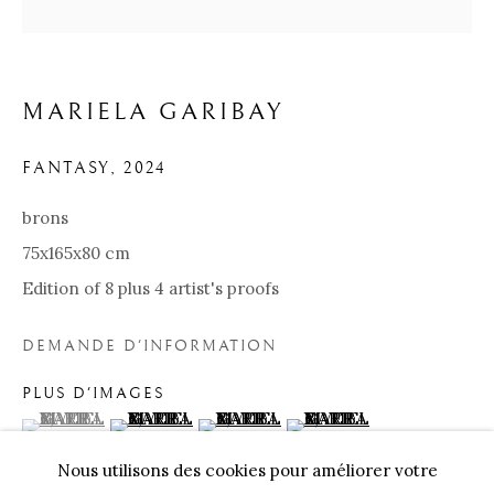
MARIELA GARIBAY
FANTASY
,
2024
brons
75x165x80 cm
Edition of 8 plus 4 artist's proofs
MARIELA GARIBAY
BIOGRAPHIE
ŒUVRES
EXPOSITIONS
DEMANDE D'INFORMATION
PLUS D'IMAGES
Nos Partenaires
(View a larger image of thumbnail 1 )
, currently selected.
, currently selected.
, currently selected.
(View a larger image of thumbnail 2 )
(View a larger image of thumbnail 3 
(View a larger image of t
Nous utilisons des cookies pour améliorer votre
Onze Partners:
RESTAURANT BONAMI