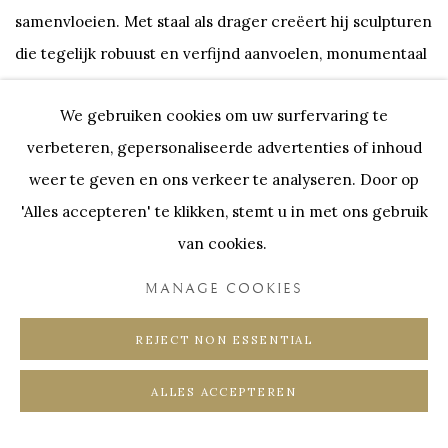
samenvloeien. Met staal als drager creëert hij sculpturen
die tegelijk robuust en verfijnd aanvoelen, monumentaal
in uitstraling en oprecht in expressie.
We gebruiken cookies om uw surfervaring te
verbeteren, gepersonaliseerde advertenties of inhoud
Elke creatie draagt een eigen karakter. Strakke lijnen,
weer te geven en ons verkeer te analyseren. Door op
doorleefde texturen en sterke volumes vormen
'Alles accepteren' te klikken, stemt u in met ons gebruik
gezichten en figuren die herkenning oproepen zonder
van cookies.
zich volledig prijs te geven. In die spanning tussen
abstractie en menselijkheid schuilt de bijzondere kracht
MANAGE COOKIES
van zijn werk.
REJECT NON ESSENTIAL
Reserveer uw plaats voor de vernissage via onderstaande
ALLES ACCEPTEREN
knoppen:
ZATERDAG
ZONDAG