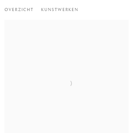
DE ZIEL VAN STAAL
OVERZICHT
KUNSTWERKEN
WILLIAM ROOBROUCK IN SINT-MARTENS-LATEM