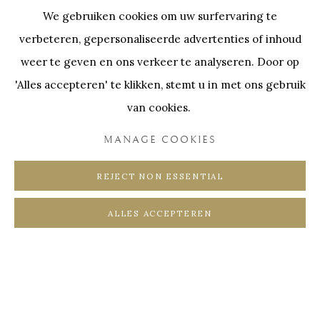
We gebruiken cookies om uw surfervaring te
Tijdens deze
Lente Expositie
ontdekt u de poëtische
verbeteren, gepersonaliseerde advertenties of inhoud
schilderwereld van
Corinne Boureau
. In haar werken
weer te geven en ons verkeer te analyseren. Door op
versmelten mens en natuur op een dromerige manier:
'Alles accepteren' te klikken, stemt u in met ons gebruik
lichamen groeien uit tot takken, bloemen en vogels
van cookies.
worden symbolen van leven.
Deze schilderijen worden
MANAGE COOKIES
gecombineerd met de expressieve glaskunst van
Andrej
Jakab
,
Mark Leputa
en
Ana María Nava
. Elk van deze
REJECT NON ESSENTIAL
kunstenaars benadert glas op een unieke manier, waarbij
ALLES ACCEPTEREN
transparantie en licht centraal staan.
KUNSTWERKEN