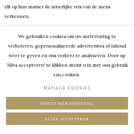
elk op hun manier de innerlijke reis van de mens
verkennen.
De schilderijen van Philippe Van Gele nemen de kijker
We gebruiken cookies om uw surfervaring te
mee naar verre landschappen waarin kleur centraal
verbeteren, gepersonaliseerde advertenties of inhoud
staat. De sculpturen van Sonia Queija tonen verstilde
weer te geven en ons verkeer te analyseren. Door op
figuren in herkenbare, alledaagse momenten.
'Alles accepteren' te klikken, stemt u in met ons gebruik
van cookies.
In hun werk staat niet het verhaal, maar de beleving
MANAGE COOKIES
centraal. Beide kunstenaars creëren ruimte voor rust en
reflectie. The Inner Journey nodigt uit om even stil te
REJECT NON ESSENTIAL
staan en opnieuw verbinding te maken met jezelf en de
ALLES ACCEPTEREN
wereld.