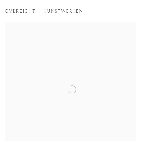
THE INNER JOURNEY
OVERZICHT
KUNSTWERKEN
EXPO PHILIPPE VAN GELE & SONIA QUEIJA