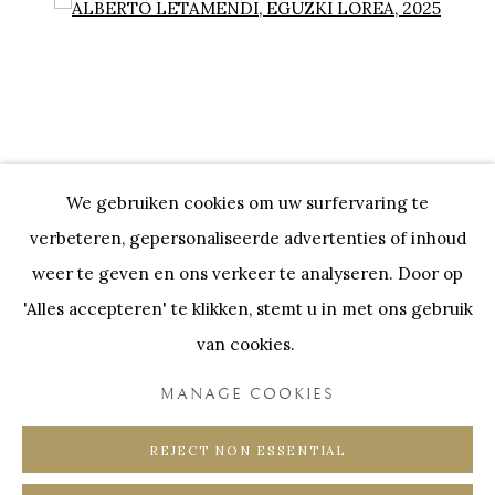
PRE-SUMMER EXPO
Open a larger version of the following image in a popup:
We gebruiken cookies om uw surfervaring te
verbeteren, gepersonaliseerde advertenties of inhoud
weer te geven en ons verkeer te analyseren. Door op
ALBERTO LETAMENDI
,
EGUZKI LOREA
, 2025
'Alles accepteren' te klikken, stemt u in met ons gebruik
van cookies.
MANAGE COOKIES
Onze Partners:
RESTAURANT BONAMI
SWINNENSTORE
FRANK TACK
REJECT NON ESSENTIAL
CEDRIC BURNEL
MEET DISTRICT