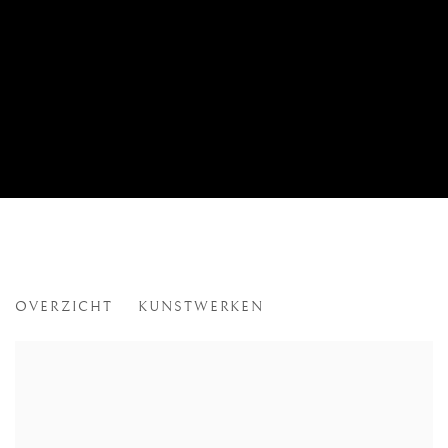
CHERRY BLOSSOM
OVERZICHT
KUNSTWERKEN
EVENT LAREN