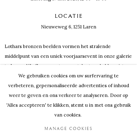
LOCATIE
Nieuweweg 6, 1251 Laren
Lothars bronzen beelden vormen het stralende
middelpunt van een uniek voorjaarsevent in onze galerie
te Laren, NL. Samen met een getalenteerde bloemiste
We gebruiken cookies om uw surfervaring te
brengen we een ode aan de lente, met cherry blossoms
verbeteren, gepersonaliseerde advertenties of inhoud
als centraal thema!
weer te geven en ons verkeer te analyseren. Door op
'Alles accepteren' te klikken, stemt u in met ons gebruik
Laat je betoveren door kunst en bloemcreaties die elkaar
van cookies.
versterken, en geniet van een fleurig hapje en drankje
en andere creatieve activiteiten.
MANAGE COOKIES