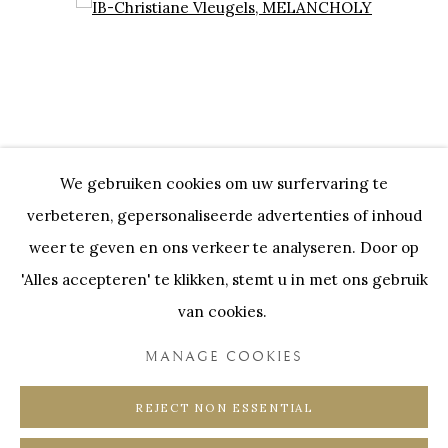
Open a larger version of the following image in a popup:
We gebruiken cookies om uw surfervaring te
verbeteren, gepersonaliseerde advertenties of inhoud
weer te geven en ons verkeer te analyseren. Door op
IB-Christiane Vleugels
,
MELANCHOLY
'Alles accepteren' te klikken, stemt u in met ons gebruik
van cookies.
MANAGE COOKIES
Onze Partners:
RESTAURANT BONAMI
SWINNENSTORE
FRANK TACK
REJECT NON ESSENTIAL
CEDRIC BURNEL
MEET DISTRICT