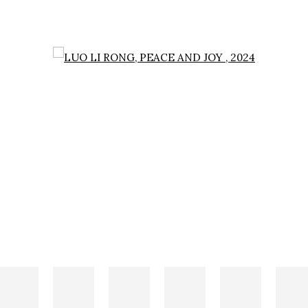
NG
popup: