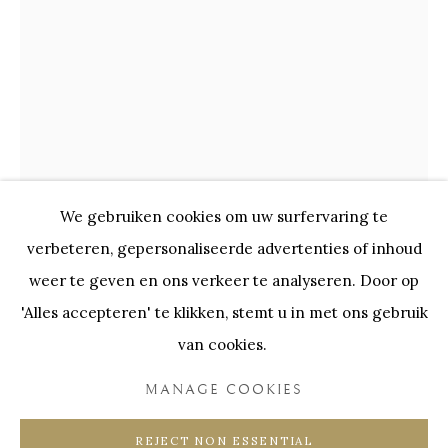
KUNSTWERKEN
Onze Partners:
RESTAURANT BONAMI
SWINNENSTORE
FRANK TACK
CEDRIC BURNEL
MEET DISTRICT
CASTEELKEN
JUWELIER VANHOUTTEGHEM
We gebruiken cookies om uw surfervaring te
verbeteren, gepersonaliseerde advertenties of inhoud
KAMAGURKA
weer te geven en ons verkeer te analyseren. Door op
'Alles accepteren' te klikken, stemt u in met ons gebruik
JOHANNES DE ONTDOPER NAAR GERARD
DAVID
van cookies.
PRIVACY POLICY
COOKIE POLICY
olieverf op doek
MANAGE COOKIES
MANAGE COOKIES
60x80 cm
COPYRIGHT @ HORUS GALLERY 2026
REJECT NON ESSENTIAL
SITE BY ARTLOGIC