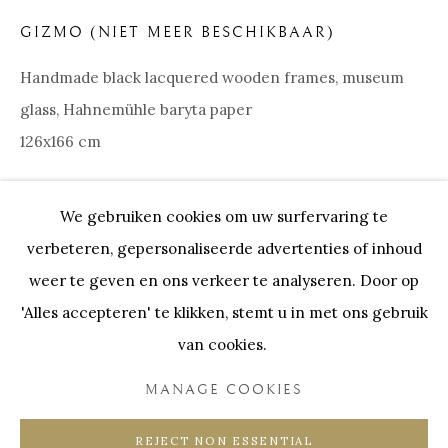
KUNSTWERKEN
GIZMO (NIET MEER BESCHIKBAAR)
Handmade black lacquered wooden frames, museum
Onze Partners:
RESTAURANT BONAMI
glass, Hahnemühle baryta paper
SWINNENSTORE
FRANK TACK
126x166 cm
CEDRIC BURNEL
MEET DISTRICT
CASTEELKEN
JUWELIER VANHOUTTEGHEM
MEER INFO
We gebruiken cookies om uw surfervaring te
verbeteren, gepersonaliseerde advertenties of inhoud
Lars images are always published in an edition of 10.
weer te geven en ons verkeer te analyseren. Door op
Each motif that the artist publishes is only available 10
'Alles accepteren' te klikken, stemt u in met ons gebruik
times worldwide, without artist prints or similar edition-
van cookies.
PRIVACY POLICY
COOKIE POLICY
expanding copies. Each...
MANAGE COOKIES
MANAGE COOKIES
LEES MEER
COPYRIGHT @ HORUS GALLERY 2026
REJECT NON ESSENTIAL
SITE BY ARTLOGIC