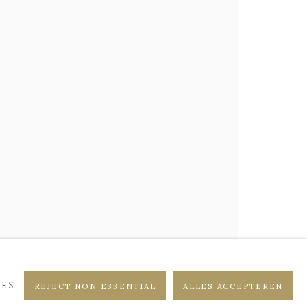
Pre
Ne
ES
REJECT NON ESSENTIAL
ALLES ACCEPTEREN