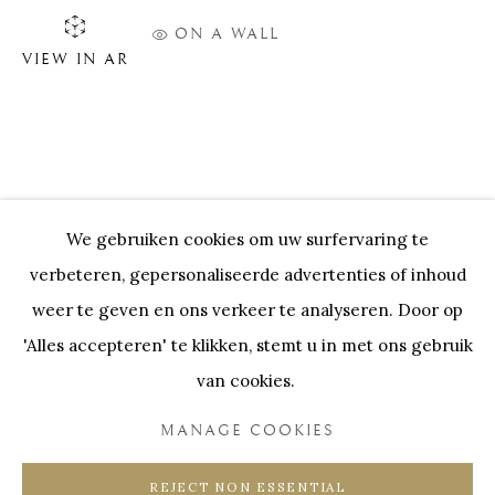
ON A WALL
KUNSTWERKEN
VIEW IN AR
Onze Partners:
RESTAURANT BONAMI
SWINNENSTORE
FRANK TACK
CEDRIC BURNEL
MEET DISTRICT
CASTEELKEN
JUWELIER VANHOUTTEGHEM
We gebruiken cookies om uw surfervaring te
verbeteren, gepersonaliseerde advertenties of inhoud
weer te geven en ons verkeer te analyseren. Door op
'Alles accepteren' te klikken, stemt u in met ons gebruik
van cookies.
PRIVACY POLICY
COOKIE POLICY
MANAGE COOKIES
MANAGE COOKIES
COPYRIGHT @ HORUS GALLERY 2026
REJECT NON ESSENTIAL
SITE BY ARTLOGIC