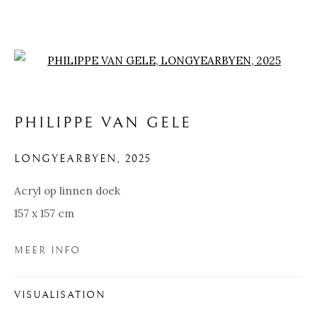
Open a larger version of the f
PHILIPPE VAN GELE
LONGYEARBYEN
,
2025
KUNSTWERKEN
Acryl op linnen doek
EEN GALERIJ VOL INSPIRATIE
157 x 157 cm
Pre
Ne
MEER INFO
VISUALISATION