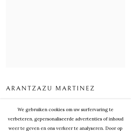
ARANTZAZU MARTINEZ
BIOGRAFIE
KUNSTWERKEN
ARANTZAZU MARTINEZ
Onze Partners:
RESTAURANT BONAMI
FROM HERE
We gebruiken cookies om uw surfervaring te
SWINNENSTORE
FRANK TACK
olieverf op doek
verbeteren, gepersonaliseerde advertenties of inhoud
CEDRIC BURNEL
MEET DISTRICT
50x40 cm
weer te geven en ons verkeer te analyseren. Door op