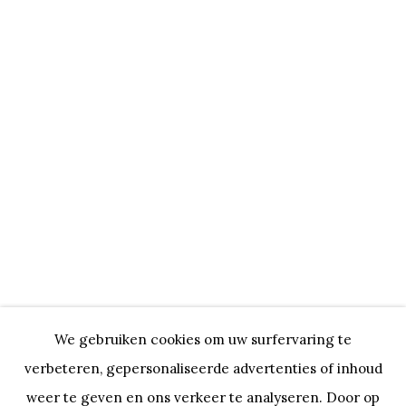
ARANTZAZU MARTINEZ
BIOGRAFIE
KUNSTWERKEN
Onze Partners:
RESTAURANT BONAMI
We gebruiken cookies om uw surfervaring te
SWINNENSTORE
FRANK TACK
verbeteren, gepersonaliseerde advertenties of inhoud
CEDRIC BURNEL
MEET DISTRICT
weer te geven en ons verkeer te analyseren. Door op